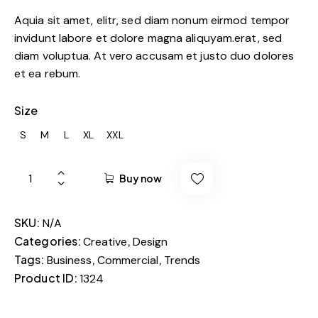
g
Aquia sit amet, elitr, sed diam nonum eirmod tempor
invidunt labore et dolore magna aliquyam.erat, sed
diam voluptua. At vero accusam et justo duo dolores
et ea rebum.
Size
S
M
L
XL
XXL
Buy now
SKU:
N/A
Categories:
,
Creative
Design
Tags:
,
,
Business
Commercial
Trends
Product ID:
1324