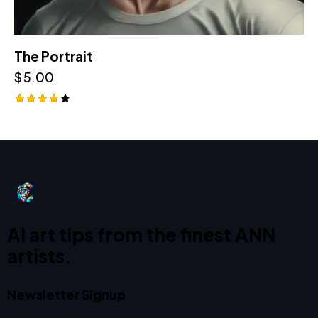
The Portrait
$
5.00
Rated
4.00
out of
5
AI art tips from the finest ANN
artists.
Newsletter Signup