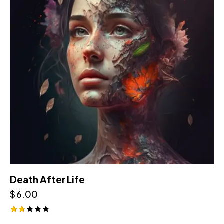
Death After Life
$
6.00
Rat