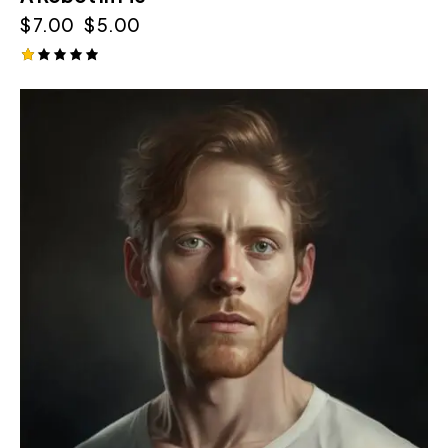
$
7.00
$
5.00
R
at
e
d
1.
0
0
o
ut
o
f
5