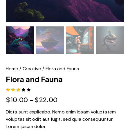
Home
Creative
Flora and Fauna
Flora and Fauna
Rated
1
$
10.00
–
$
22.00
3.00
out
of 5
Dicta sunt explicabo. Nemo enim ipsam voluptatem
base
d on
voluptas sit odit aut fugit, sed quia consequuntur.
cust
omer
Lorem ipsum dolor.
ratin