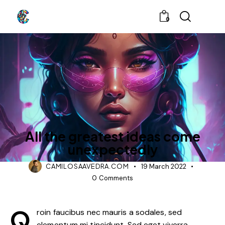
0
NEWS
All the greatest ideas come
unexpectedly
CAMILOSAAVEDRA.COM
19 March 2022
0
Comments
Q
roin faucibus nec mauris a sodales, sed
elementum mi tincidunt. Sed eget viverra