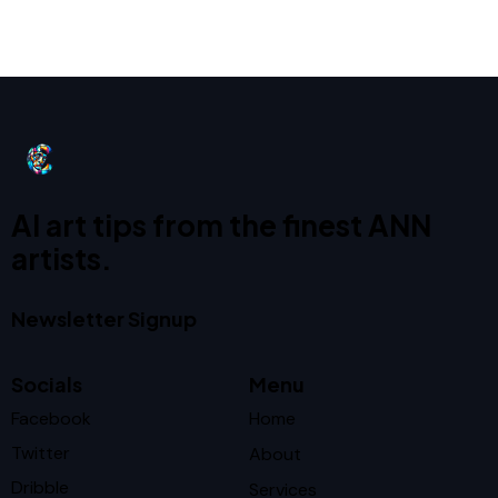
AI art tips from the finest ANN
artists.
Newsletter Signup
Socials
Menu
Facebook
Home
Twitter
About
Dribble
Services